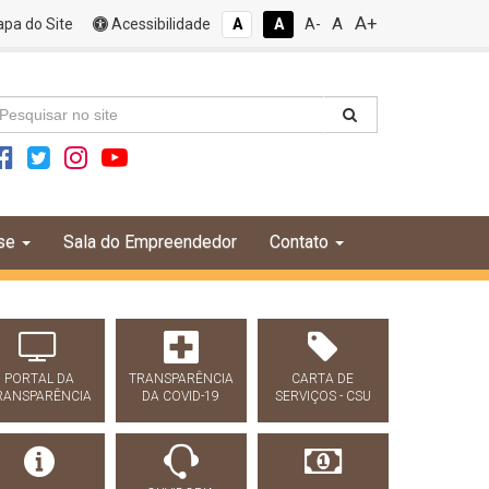
A+
A
pa do Site
Acessibilidade
A
A
A-
se
Sala do Empreendedor
Contato
PORTAL DA
TRANSPARÊNCIA
CARTA DE
RANSPARÊNCIA
DA COVID-19
SERVIÇOS - CSU