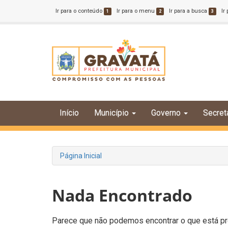
Ir para o conteúdo
Ir para o menu
Ir para a busca
Ir
1
2
3
Início
Município
Governo
Secret
Página Inicial
Nada Encontrado
Parece que não podemos encontrar o que está pro