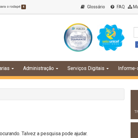
Glossário
FAQ
Ma
 para o rodapé
4
arias
Administração
Serviços Digitais
Informe-
T
curando. Talvez a pesquisa pode ajudar.