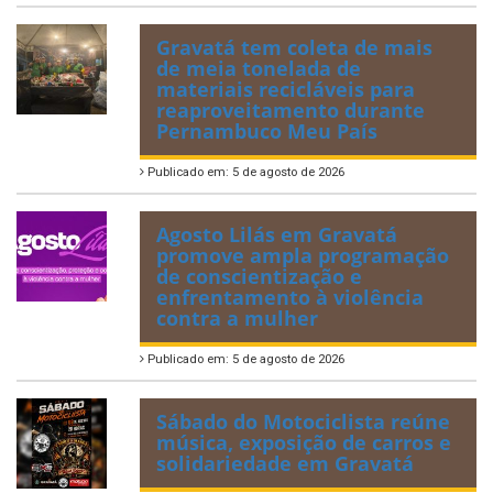
Gravatá tem coleta de mais
de meia tonelada de
materiais recicláveis para
reaproveitamento durante
Pernambuco Meu País
Publicado em: 5 de agosto de 2026
Agosto Lilás em Gravatá
promove ampla programação
de conscientização e
enfrentamento à violência
contra a mulher
Publicado em: 5 de agosto de 2026
Sábado do Motociclista reúne
música, exposição de carros e
solidariedade em Gravatá