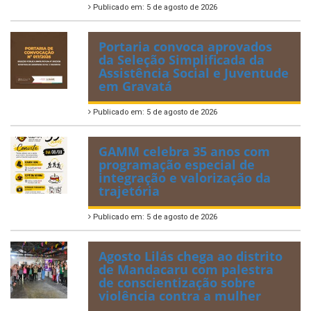
Publicado em: 5 de agosto de 2026
Portaria convoca aprovados
da Seleção Simplificada da
Assistência Social e Juventude
em Gravatá
Publicado em: 5 de agosto de 2026
GAMM celebra 35 anos com
programação especial de
integração e valorização da
trajetória
Publicado em: 5 de agosto de 2026
Agosto Lilás chega ao distrito
de Mandacaru com palestra
de conscientização sobre
violência contra a mulher