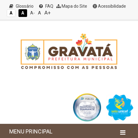
Glossário
FAQ
Mapa do Site
Acessibilidade
A+
A
A
A
A-
MENU PRINCIPAL