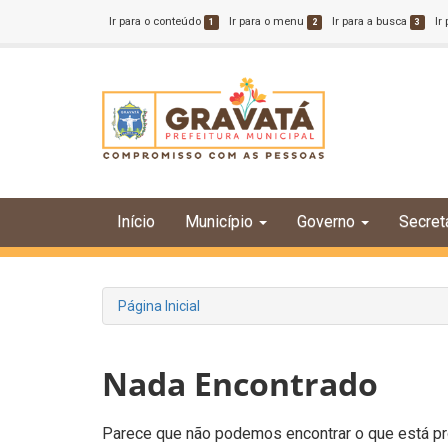
Ir para o conteúdo
Ir para o menu
Ir para a busca
Ir
1
2
3
Início
Município
Governo
Secret
Página Inicial
Nada Encontrado
Parece que não podemos encontrar o que está pro