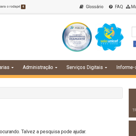
Glossário
FAQ
Ma
 para o rodapé
4
arias
Administração
Serviços Digitais
Informe-
T
curando. Talvez a pesquisa pode ajudar.