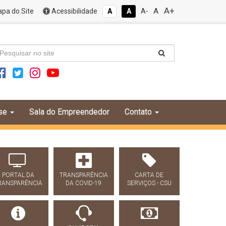
A+
A
pa do Site
Acessibilidade
A
A
A-
se
Sala do Empreendedor
Contato
PORTAL DA
TRANSPARÊNCIA
CARTA DE
RANSPARÊNCIA
DA COVID-19
SERVIÇOS - CSU