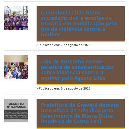
Caminhada Lilás reúne
sociedade civil e escolas de
Gravatá em mobilização pelo
fim da violência contra a
mulher
Publicado em: 7 de agosto de 2026
UBS de Russinha recebe
palestra de conscientização
sobre violência contra a
mulher pelo Agosto Lilás
Publicado em: 6 de agosto de 2026
Prefeitura de Gravatá decreta
luto oficial de três dias pelo
falecimento de Maria Dulce
Bandeira de Sousa Leal