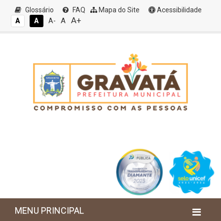
Glossário
FAQ
Mapa do Site
Acessibilidade
A+
A
A
A
A-
MENU PRINCIPAL