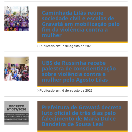
Caminhada Lilás reúne
sociedade civil e escolas de
Gravatá em mobilização pelo
fim da violência contra a
mulher
Publicado em: 7 de agosto de 2026
UBS de Russinha recebe
palestra de conscientização
sobre violência contra a
mulher pelo Agosto Lilás
Publicado em: 6 de agosto de 2026
Prefeitura de Gravatá decreta
luto oficial de três dias pelo
falecimento de Maria Dulce
Bandeira de Sousa Leal