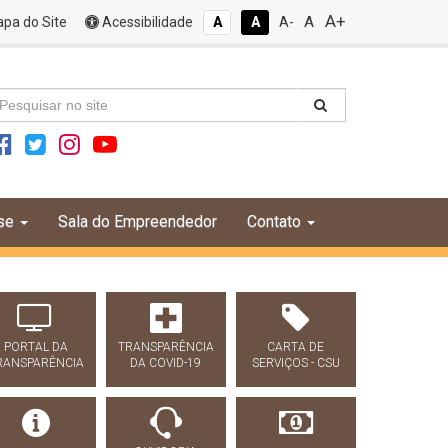
A+
A
pa do Site
Acessibilidade
A
A
A-
se
Sala do Empreendedor
Contato
PORTAL DA
TRANSPARÊNCIA
CARTA DE
RANSPARÊNCIA
DA COVID-19
SERVIÇOS - CSU