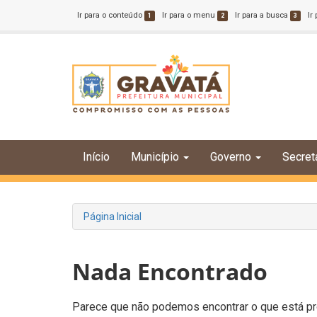
Ir para o conteúdo
Ir para o menu
Ir para a busca
Ir
1
2
3
Início
Município
Governo
Secret
Página Inicial
Nada Encontrado
Parece que não podemos encontrar o que está pro