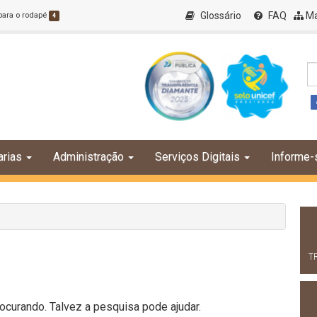
Glossário
FAQ
Ma
 para o rodapé
4
arias
Administração
Serviços Digitais
Informe-
T
curando. Talvez a pesquisa pode ajudar.