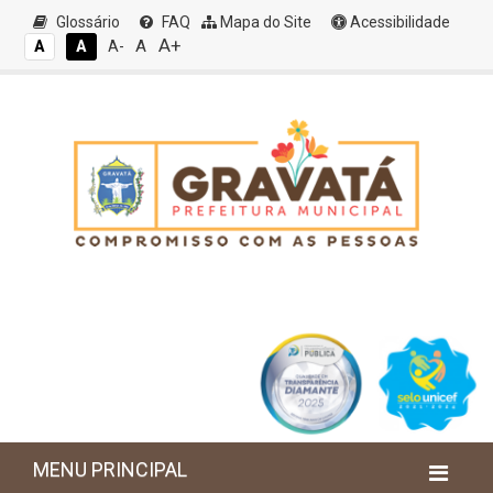
Glossário
FAQ
Mapa do Site
Acessibilidade
A+
A
A
A
A-
MENU PRINCIPAL