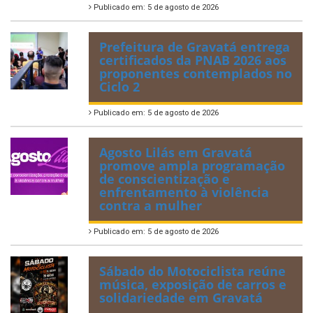
Publicado em: 5 de agosto de 2026
Prefeitura de Gravatá entrega
certificados da PNAB 2026 aos
proponentes contemplados no
Ciclo 2
Publicado em: 5 de agosto de 2026
Agosto Lilás em Gravatá
promove ampla programação
de conscientização e
enfrentamento à violência
contra a mulher
Publicado em: 5 de agosto de 2026
Sábado do Motociclista reúne
música, exposição de carros e
solidariedade em Gravatá