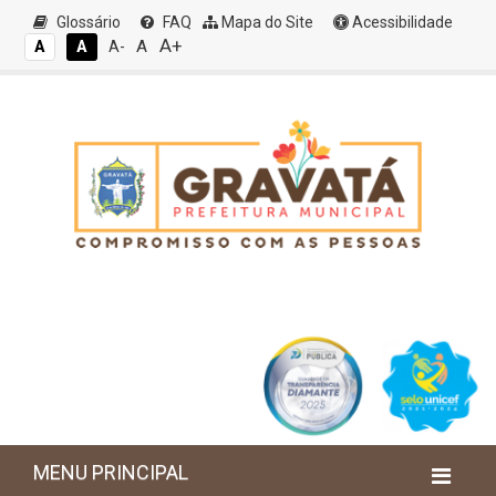
Glossário
FAQ
Mapa do Site
Acessibilidade
A+
A
A
A
A-
MENU PRINCIPAL