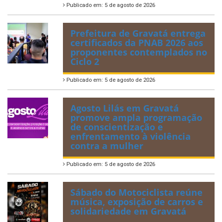
Publicado em: 5 de agosto de 2026
Prefeitura de Gravatá entrega
certificados da PNAB 2026 aos
proponentes contemplados no
Ciclo 2
Publicado em: 5 de agosto de 2026
Agosto Lilás em Gravatá
promove ampla programação
de conscientização e
enfrentamento à violência
contra a mulher
Publicado em: 5 de agosto de 2026
Sábado do Motociclista reúne
música, exposição de carros e
solidariedade em Gravatá