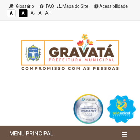
Glossário
FAQ
Mapa do Site
Acessibilidade
A+
A
A
A
A-
MENU PRINCIPAL