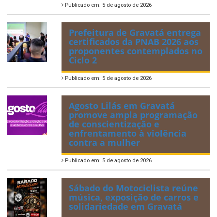
Publicado em: 5 de agosto de 2026
Prefeitura de Gravatá entrega
certificados da PNAB 2026 aos
proponentes contemplados no
Ciclo 2
Publicado em: 5 de agosto de 2026
Agosto Lilás em Gravatá
promove ampla programação
de conscientização e
enfrentamento à violência
contra a mulher
Publicado em: 5 de agosto de 2026
Sábado do Motociclista reúne
música, exposição de carros e
solidariedade em Gravatá