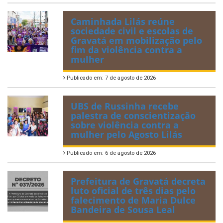
Caminhada Lilás reúne
sociedade civil e escolas de
Gravatá em mobilização pelo
fim da violência contra a
mulher
Publicado em: 7 de agosto de 2026
UBS de Russinha recebe
palestra de conscientização
sobre violência contra a
mulher pelo Agosto Lilás
Publicado em: 6 de agosto de 2026
Prefeitura de Gravatá decreta
luto oficial de três dias pelo
falecimento de Maria Dulce
Bandeira de Sousa Leal