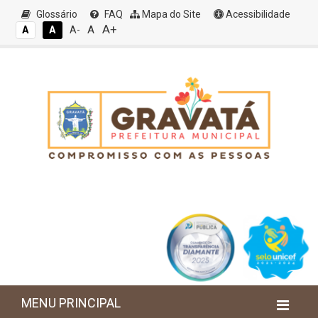
Glossário
FAQ
Mapa do Site
Acessibilidade
A+
A
A
A
A-
MENU PRINCIPAL