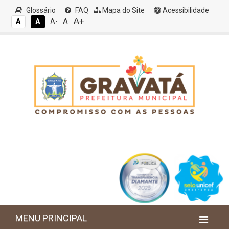
Glossário
FAQ
Mapa do Site
Acessibilidade
A+
A
A
A
A-
MENU PRINCIPAL