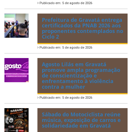
Publicado em: 5 de agosto de 2026
Prefeitura de Gravatá entrega
certificados da PNAB 2026 aos
proponentes contemplados no
Ciclo 2
Publicado em: 5 de agosto de 2026
Agosto Lilás em Gravatá
promove ampla programação
de conscientização e
enfrentamento à violência
contra a mulher
Publicado em: 5 de agosto de 2026
Sábado do Motociclista reúne
música, exposição de carros e
solidariedade em Gravatá