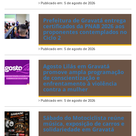
Publicado em: 5 de agosto de 2026
Prefeitura de Gravatá entrega
certificados da PNAB 2026 aos
proponentes contemplados no
Ciclo 2
Publicado em: 5 de agosto de 2026
Agosto Lilás em Gravatá
promove ampla programação
de conscientização e
enfrentamento à violência
contra a mulher
Publicado em: 5 de agosto de 2026
Sábado do Motociclista reúne
música, exposição de carros e
solidariedade em Gravatá