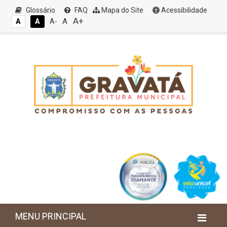
Glossário
FAQ
Mapa do Site
Acessibilidade
A+
A
A
A
A-
MENU PRINCIPAL