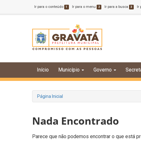
Ir para o conteúdo
Ir para o menu
Ir para a busca
Ir
1
2
3
Início
Município
Governo
Secret
Página Inicial
Nada Encontrado
Parece que não podemos encontrar o que está pro