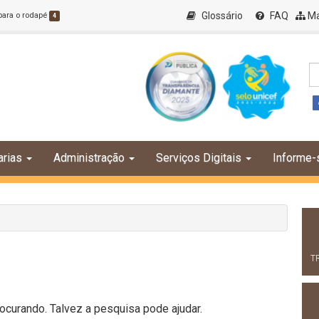
Glossário
FAQ
Ma
 para o rodapé
4
arias
Administração
Serviços Digitais
Informe-
T
curando. Talvez a pesquisa pode ajudar.