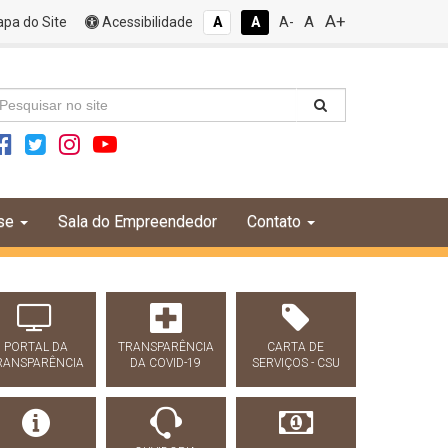
A+
A
pa do Site
Acessibilidade
A
A
A-
se
Sala do Empreendedor
Contato
PORTAL DA
TRANSPARÊNCIA
CARTA DE
RANSPARÊNCIA
DA COVID-19
SERVIÇOS - CSU