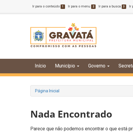
Ir para o conteúdo
Ir para o menu
Ir para a busca
Ir
1
2
3
Início
Município
Governo
Secret
Página Inicial
Nada Encontrado
Parece que não podemos encontrar o que está pro