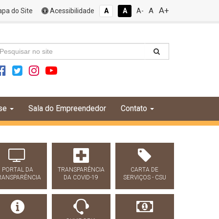
A+
A
pa do Site
Acessibilidade
A
A
A-
se
Sala do Empreendedor
Contato
PORTAL DA
TRANSPARÊNCIA
CARTA DE
RANSPARÊNCIA
DA COVID-19
SERVIÇOS - CSU