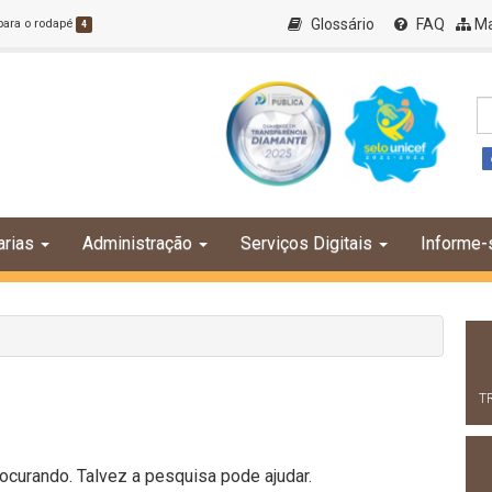
Glossário
FAQ
Ma
 para o rodapé
4
arias
Administração
Serviços Digitais
Informe-
T
curando. Talvez a pesquisa pode ajudar.