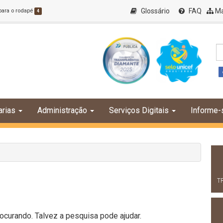
Glossário
FAQ
Ma
 para o rodapé
4
arias
Administração
Serviços Digitais
Informe-
T
curando. Talvez a pesquisa pode ajudar.