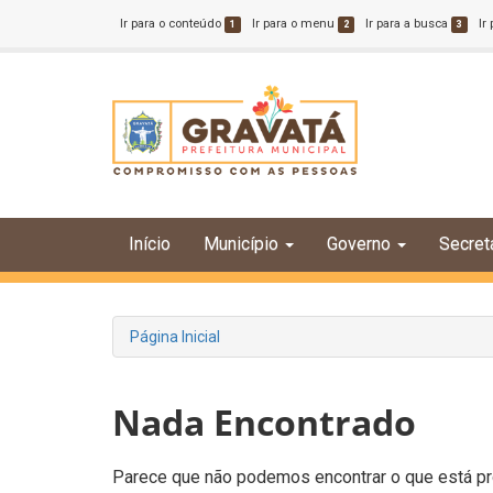
Ir para o conteúdo
Ir para o menu
Ir para a busca
Ir
1
2
3
Início
Município
Governo
Secret
Página Inicial
Nada Encontrado
Parece que não podemos encontrar o que está pro