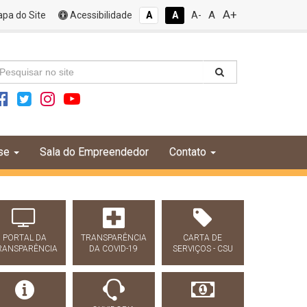
A+
A
pa do Site
Acessibilidade
A
A
A-
se
Sala do Empreendedor
Contato
PORTAL DA
TRANSPARÊNCIA
CARTA DE
RANSPARÊNCIA
DA COVID-19
SERVIÇOS - CSU