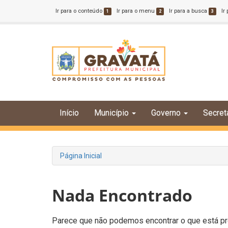
Ir para o conteúdo
Ir para o menu
Ir para a busca
Ir
1
2
3
Início
Município
Governo
Secret
Página Inicial
Nada Encontrado
Parece que não podemos encontrar o que está pro