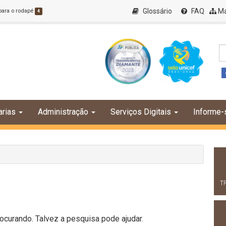
Glossário
FAQ
Ma
 para o rodapé
4
arias
Administração
Serviços Digitais
Informe-
T
curando. Talvez a pesquisa pode ajudar.