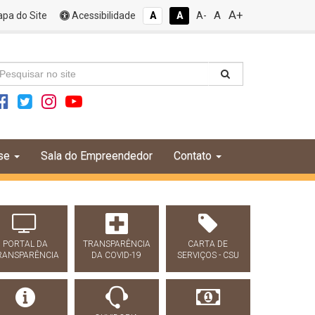
A+
A
pa do Site
Acessibilidade
A
A
A-
se
Sala do Empreendedor
Contato
PORTAL DA
TRANSPARÊNCIA
CARTA DE
RANSPARÊNCIA
DA COVID-19
SERVIÇOS - CSU