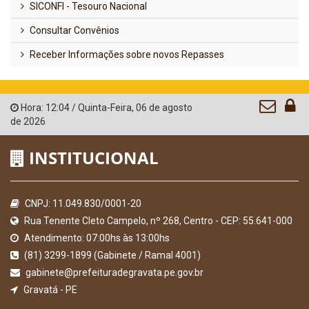
SICONFI - Tesouro Nacional
Consultar Convênios
Receber Informações sobre novos Repasses
Hora:
12:04
/
Quinta-Feira
,
06 de agosto
de 2026
INSTITUCIONAL
CNPJ: 11.049.830/0001-20
Rua Tenente Cleto Campelo, nº 268, Centro - CEP: 55.641-000
Atendimento: 07:00hs às 13:00hs
(81) 3299-1899 (Gabinete / Ramal 4001)
gabinete@prefeituradegravata.pe.gov.br
Gravatá - PE