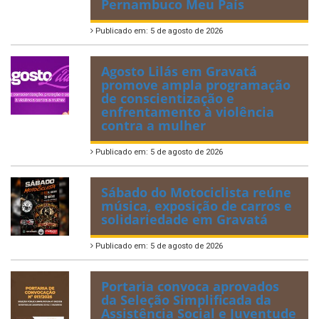
Pernambuco Meu País
Publicado em: 5 de agosto de 2026
Agosto Lilás em Gravatá
promove ampla programação
de conscientização e
enfrentamento à violência
contra a mulher
Publicado em: 5 de agosto de 2026
Sábado do Motociclista reúne
música, exposição de carros e
solidariedade em Gravatá
Publicado em: 5 de agosto de 2026
Portaria convoca aprovados
da Seleção Simplificada da
Assistência Social e Juventude