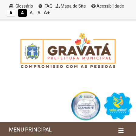
Glossário
FAQ
Mapa do Site
Acessibilidade
A+
A
A
A
A-
MENU PRINCIPAL