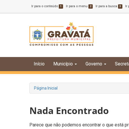
Ir para o conteúdo
Ir para o menu
Ir para a busca
Ir
1
2
3
Início
Município
Governo
Secret
Página Inicial
Nada Encontrado
Parece que não podemos encontrar o que está pro