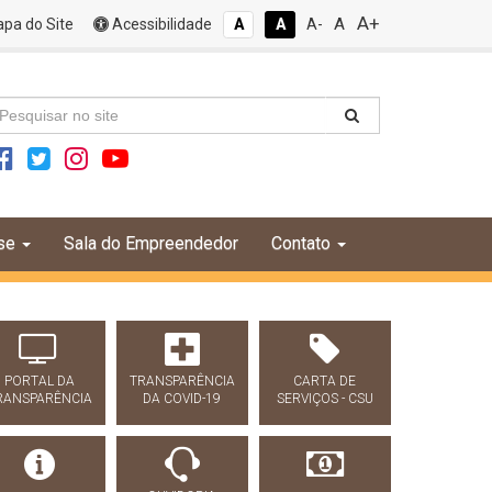
A+
A
pa do Site
Acessibilidade
A
A
A-
se
Sala do Empreendedor
Contato
PORTAL DA
TRANSPARÊNCIA
CARTA DE
RANSPARÊNCIA
DA COVID-19
SERVIÇOS - CSU