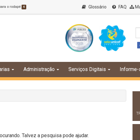
Glossário
FAQ
Ma
 para o rodapé
4
arias
Administração
Serviços Digitais
Informe-
T
curando. Talvez a pesquisa pode ajudar.