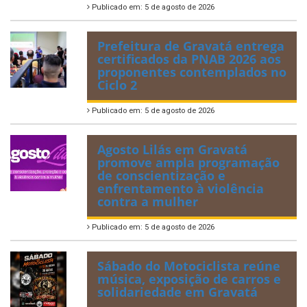
Publicado em: 5 de agosto de 2026
Prefeitura de Gravatá entrega
certificados da PNAB 2026 aos
proponentes contemplados no
Ciclo 2
Publicado em: 5 de agosto de 2026
Agosto Lilás em Gravatá
promove ampla programação
de conscientização e
enfrentamento à violência
contra a mulher
Publicado em: 5 de agosto de 2026
Sábado do Motociclista reúne
música, exposição de carros e
solidariedade em Gravatá