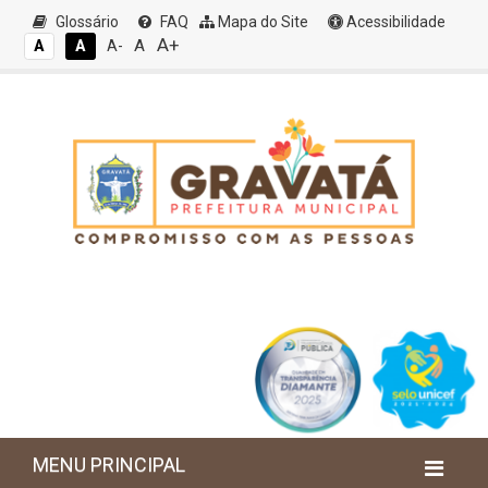
Glossário
FAQ
Mapa do Site
Acessibilidade
A+
A
A
A
A-
MENU PRINCIPAL