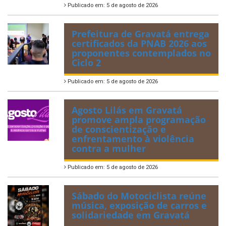
Publicado em: 5 de agosto de 2026
Prefeitura de Gravatá entrega
certificados da PNAB 2026 aos
proponentes contemplados no
Ciclo 2
Publicado em: 5 de agosto de 2026
Agosto Lilás em Gravatá
promove ampla programação
de conscientização e
enfrentamento à violência
contra a mulher
Publicado em: 5 de agosto de 2026
Sábado do Motociclista reúne
música, exposição de carros e
solidariedade em Gravatá