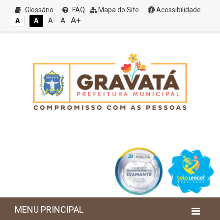
Glossário
FAQ
Mapa do Site
Acessibilidade
A+
A
A
A
A-
MENU PRINCIPAL