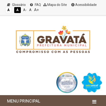
Glossário
FAQ
Mapa do Site
Acessibilidade
A+
A
A
A
A-
MENU PRINCIPAL