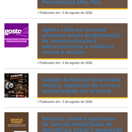
Pernambuco Meu País
Publicado em: 5 de agosto de 2026
Agosto Lilás em Gravatá
promove ampla programação
de conscientização e
enfrentamento à violência
contra a mulher
Publicado em: 5 de agosto de 2026
Sábado do Motociclista reúne
música, exposição de carros e
solidariedade em Gravatá
Publicado em: 5 de agosto de 2026
Portaria convoca aprovados
da Seleção Simplificada da
Assistência Social e Juventude