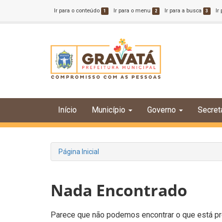
Ir para o conteúdo
Ir para o menu
Ir para a busca
Ir
1
2
3
Início
Município
Governo
Secret
Página Inicial
Nada Encontrado
Parece que não podemos encontrar o que está pro