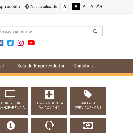
A+
A
pa do Site
Acessibilidade
A
A
A-
se
Sala do Empreendedor
Contato
PORTAL DA
TRANSPARÊNCIA
CARTA DE
RANSPARÊNCIA
DA COVID-19
SERVIÇOS - CSU