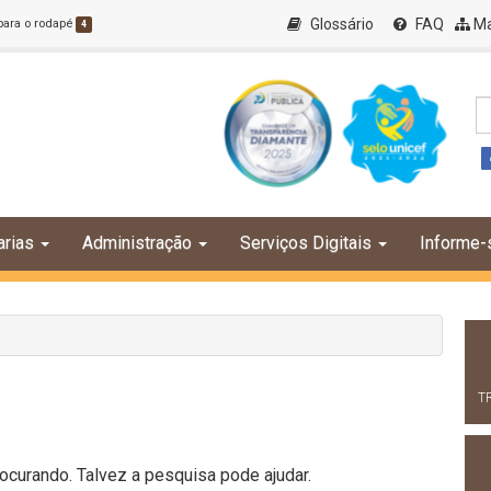
Glossário
FAQ
Ma
 para o rodapé
4
arias
Administração
Serviços Digitais
Informe-
T
curando. Talvez a pesquisa pode ajudar.