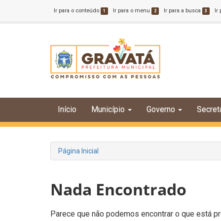
Ir para o conteúdo
Ir para o menu
Ir para a busca
Ir
1
2
3
Início
Município
Governo
Secret
Página Inicial
Nada Encontrado
Parece que não podemos encontrar o que está pro