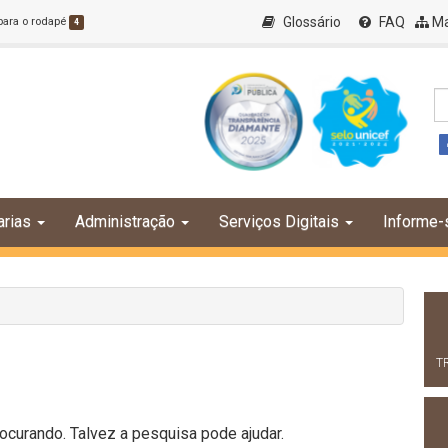
Glossário
FAQ
Ma
 para o rodapé
4
arias
Administração
Serviços Digitais
Informe-
T
curando. Talvez a pesquisa pode ajudar.