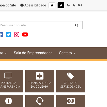
A+
A
pa do Site
Acessibilidade
A
A
A-
se
Sala do Empreendedor
Contato
PORTAL DA
TRANSPARÊNCIA
CARTA DE
RANSPARÊNCIA
DA COVID-19
SERVIÇOS - CSU