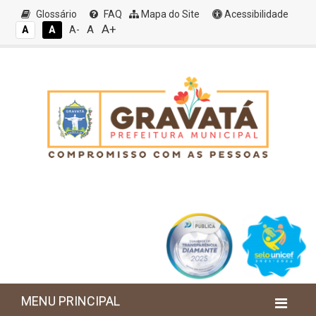
Glossário
FAQ
Mapa do Site
Acessibilidade
A+
A
A
A
A-
MENU PRINCIPAL