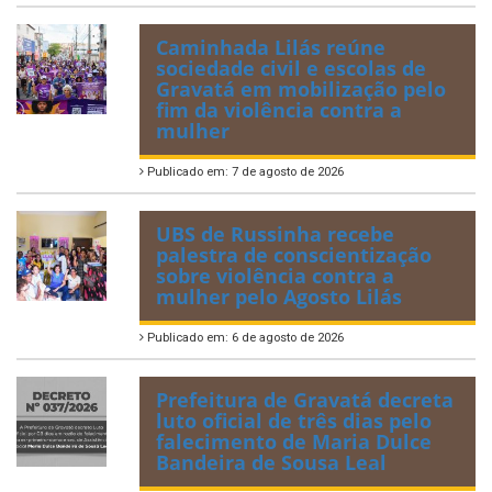
Caminhada Lilás reúne
sociedade civil e escolas de
Gravatá em mobilização pelo
fim da violência contra a
mulher
Publicado em: 7 de agosto de 2026
UBS de Russinha recebe
palestra de conscientização
sobre violência contra a
mulher pelo Agosto Lilás
Publicado em: 6 de agosto de 2026
Prefeitura de Gravatá decreta
luto oficial de três dias pelo
falecimento de Maria Dulce
Bandeira de Sousa Leal