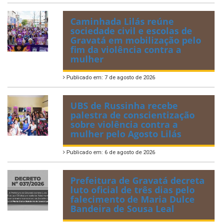
Caminhada Lilás reúne
sociedade civil e escolas de
Gravatá em mobilização pelo
fim da violência contra a
mulher
Publicado em: 7 de agosto de 2026
UBS de Russinha recebe
palestra de conscientização
sobre violência contra a
mulher pelo Agosto Lilás
Publicado em: 6 de agosto de 2026
Prefeitura de Gravatá decreta
luto oficial de três dias pelo
falecimento de Maria Dulce
Bandeira de Sousa Leal