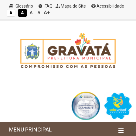
Glossário
FAQ
Mapa do Site
Acessibilidade
A+
A
A
A
A-
MENU PRINCIPAL