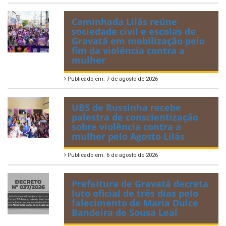
Caminhada Lilás reúne
sociedade civil e escolas de
Gravatá em mobilização pelo
fim da violência contra a
mulher
Publicado em: 7 de agosto de 2026
UBS de Russinha recebe
palestra de conscientização
sobre violência contra a
mulher pelo Agosto Lilás
Publicado em: 6 de agosto de 2026
Prefeitura de Gravatá decreta
luto oficial de três dias pelo
falecimento de Maria Dulce
Bandeira de Sousa Leal