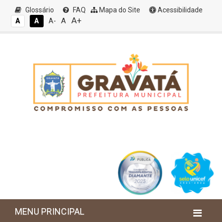
Glossário
FAQ
Mapa do Site
Acessibilidade
A+
A
A
A
A-
MENU PRINCIPAL