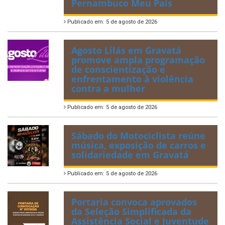
Pernambuco Meu País
Publicado em: 5 de agosto de 2026
Agosto Lilás em Gravatá
promove ampla programação
de conscientização e
enfrentamento à violência
contra a mulher
Publicado em: 5 de agosto de 2026
Sábado do Motociclista reúne
música, exposição de carros e
solidariedade em Gravatá
Publicado em: 5 de agosto de 2026
Portaria convoca aprovados
da Seleção Simplificada da
Assistência Social e Juventude