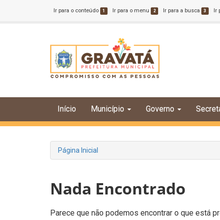
Ir para o conteúdo
Ir para o menu
Ir para a busca
Ir
1
2
3
Início
Município
Governo
Secret
Página Inicial
Nada Encontrado
Parece que não podemos encontrar o que está pro