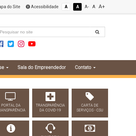
A+
A
pa do Site
Acessibilidade
A
A
A-
se
Sala do Empreendedor
Contato
PORTAL DA
TRANSPARÊNCIA
CARTA DE
RANSPARÊNCIA
DA COVID-19
SERVIÇOS - CSU