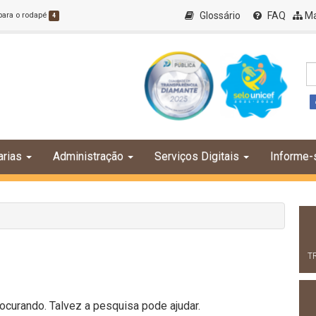
Glossário
FAQ
Ma
 para o rodapé
4
arias
Administração
Serviços Digitais
Informe-
T
curando. Talvez a pesquisa pode ajudar.