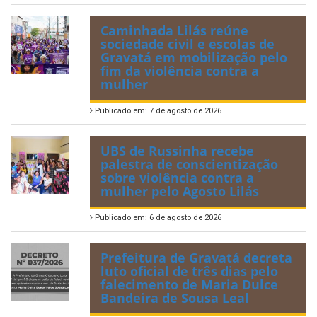
Caminhada Lilás reúne
sociedade civil e escolas de
Gravatá em mobilização pelo
fim da violência contra a
mulher
Publicado em: 7 de agosto de 2026
UBS de Russinha recebe
palestra de conscientização
sobre violência contra a
mulher pelo Agosto Lilás
Publicado em: 6 de agosto de 2026
Prefeitura de Gravatá decreta
luto oficial de três dias pelo
falecimento de Maria Dulce
Bandeira de Sousa Leal