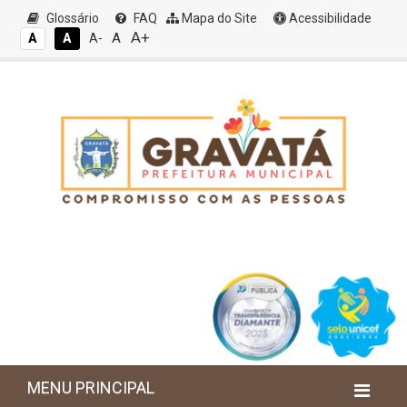
Glossário
FAQ
Mapa do Site
Acessibilidade
A+
A
A
A
A-
MENU PRINCIPAL