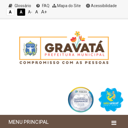
Glossário
FAQ
Mapa do Site
Acessibilidade
A+
A
A
A
A-
MENU PRINCIPAL