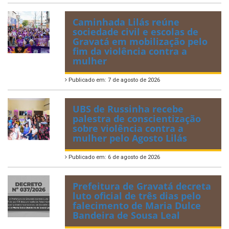
Caminhada Lilás reúne
sociedade civil e escolas de
Gravatá em mobilização pelo
fim da violência contra a
mulher
Publicado em: 7 de agosto de 2026
UBS de Russinha recebe
palestra de conscientização
sobre violência contra a
mulher pelo Agosto Lilás
Publicado em: 6 de agosto de 2026
Prefeitura de Gravatá decreta
luto oficial de três dias pelo
falecimento de Maria Dulce
Bandeira de Sousa Leal