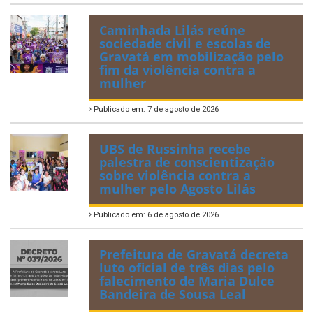
Caminhada Lilás reúne
sociedade civil e escolas de
Gravatá em mobilização pelo
fim da violência contra a
mulher
Publicado em: 7 de agosto de 2026
UBS de Russinha recebe
palestra de conscientização
sobre violência contra a
mulher pelo Agosto Lilás
Publicado em: 6 de agosto de 2026
Prefeitura de Gravatá decreta
luto oficial de três dias pelo
falecimento de Maria Dulce
Bandeira de Sousa Leal