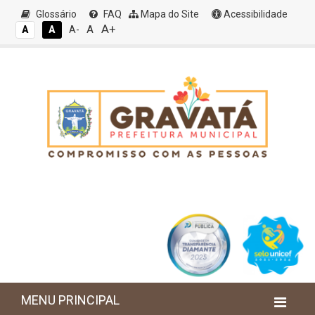
Glossário
FAQ
Mapa do Site
Acessibilidade
A+
A
A
A
A-
MENU PRINCIPAL