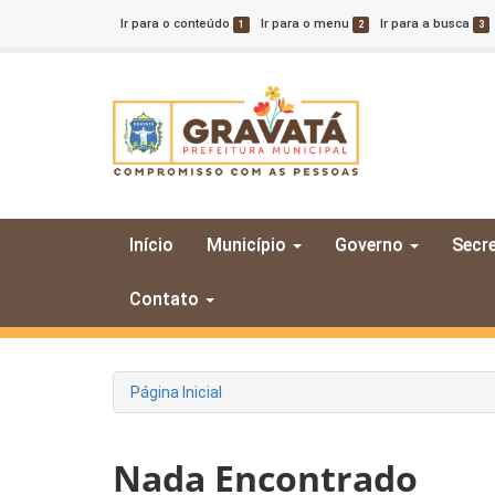
Ir para o conteúdo
Ir para o menu
Ir para a busca
1
2
3
Início
Município
Governo
Secre
Contato
Página Inicial
Nada Encontrado