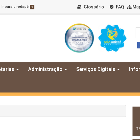
Glossário
FAQ
Map
Ir para o rodapé
4
tarias
Administração
Serviços Digitais
Info
T