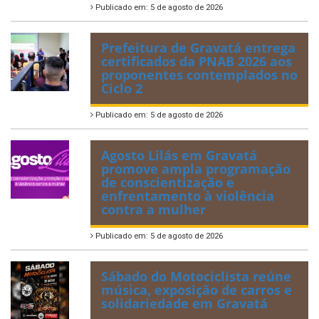
Publicado em: 5 de agosto de 2026
Prefeitura de Gravatá entrega
certificados da PNAB 2026 aos
proponentes contemplados no
Ciclo 2
Publicado em: 5 de agosto de 2026
Agosto Lilás em Gravatá
promove ampla programação
de conscientização e
enfrentamento à violência
contra a mulher
Publicado em: 5 de agosto de 2026
Sábado do Motociclista reúne
música, exposição de carros e
solidariedade em Gravatá