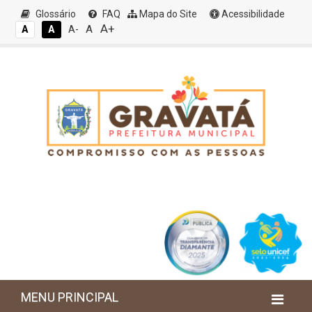
Glossário
FAQ
Mapa do Site
Acessibilidade
A+
A
A
A
A-
MENU PRINCIPAL