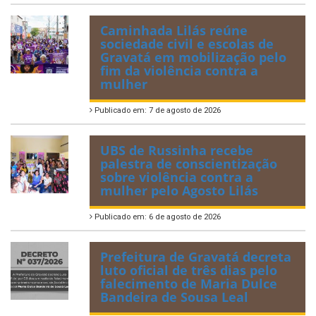
Caminhada Lilás reúne
sociedade civil e escolas de
Gravatá em mobilização pelo
fim da violência contra a
mulher
Publicado em: 7 de agosto de 2026
UBS de Russinha recebe
palestra de conscientização
sobre violência contra a
mulher pelo Agosto Lilás
Publicado em: 6 de agosto de 2026
Prefeitura de Gravatá decreta
luto oficial de três dias pelo
falecimento de Maria Dulce
Bandeira de Sousa Leal