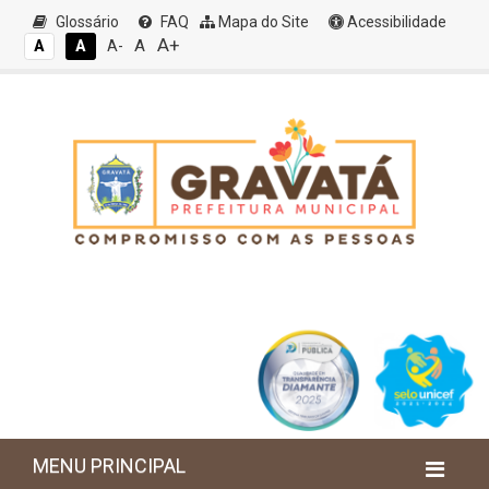
Glossário
FAQ
Mapa do Site
Acessibilidade
A+
A
A
A
A-
MENU PRINCIPAL