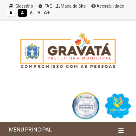
Glossário
FAQ
Mapa do Site
Acessibilidade
A+
A
A
A
A-
MENU PRINCIPAL