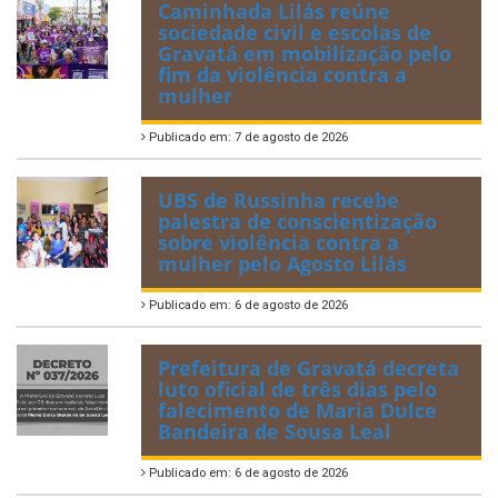
Caminhada Lilás reúne
sociedade civil e escolas de
Gravatá em mobilização pelo
fim da violência contra a
mulher
Publicado em: 7 de agosto de 2026
UBS de Russinha recebe
palestra de conscientização
sobre violência contra a
mulher pelo Agosto Lilás
Publicado em: 6 de agosto de 2026
Prefeitura de Gravatá decreta
luto oficial de três dias pelo
falecimento de Maria Dulce
Bandeira de Sousa Leal
Publicado em: 6 de agosto de 2026