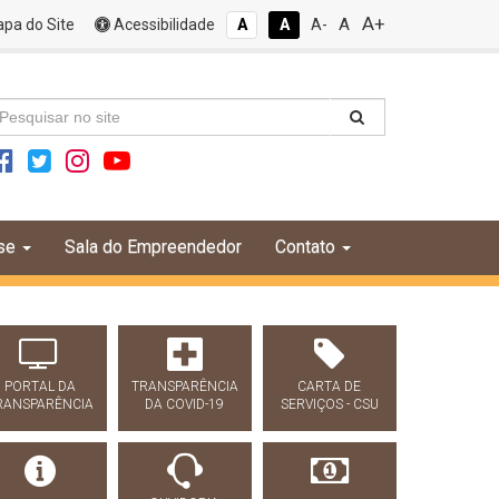
A+
A
pa do Site
Acessibilidade
A
A
A-
se
Sala do Empreendedor
Contato
PORTAL DA
TRANSPARÊNCIA
CARTA DE
RANSPARÊNCIA
DA COVID-19
SERVIÇOS - CSU