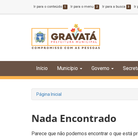
Ir para o conteúdo
Ir para o menu
Ir para a busca
Ir
1
2
3
Início
Município
Governo
Secret
Página Inicial
Nada Encontrado
Parece que não podemos encontrar o que está pro