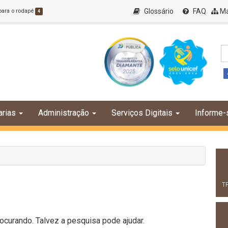
Glossário
FAQ
Ma
 para o rodapé
4
arias
Administração
Serviços Digitais
Informe-
T
curando. Talvez a pesquisa pode ajudar.