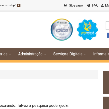
Glossário
FAQ
Ma
 para o rodapé
4
arias
Administração
Serviços Digitais
Informe-
T
curando. Talvez a pesquisa pode ajudar.