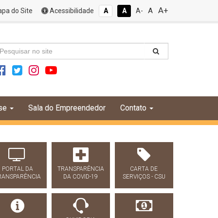
A+
A
pa do Site
Acessibilidade
A
A
A-
se
Sala do Empreendedor
Contato
PORTAL DA
TRANSPARÊNCIA
CARTA DE
RANSPARÊNCIA
DA COVID-19
SERVIÇOS - CSU