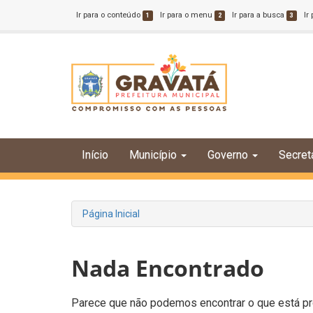
Ir para o conteúdo
Ir para o menu
Ir para a busca
Ir
1
2
3
Início
Município
Governo
Secret
Página Inicial
Nada Encontrado
Parece que não podemos encontrar o que está pro