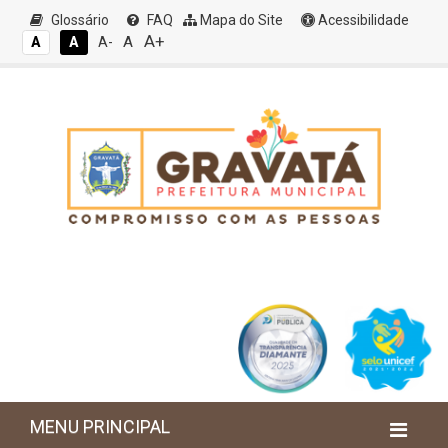
Glossário
FAQ
Mapa do Site
Acessibilidade
A+
A
A
A
A-
MENU PRINCIPAL