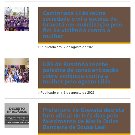
Caminhada Lilás reúne
sociedade civil e escolas de
Gravatá em mobilização pelo
fim da violência contra a
mulher
Publicado em: 7 de agosto de 2026
UBS de Russinha recebe
palestra de conscientização
sobre violência contra a
mulher pelo Agosto Lilás
Publicado em: 6 de agosto de 2026
Prefeitura de Gravatá decreta
luto oficial de três dias pelo
falecimento de Maria Dulce
Bandeira de Sousa Leal