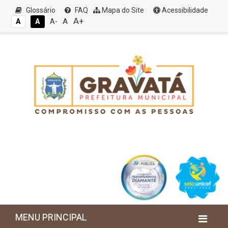
Glossário
FAQ
Mapa do Site
Acessibilidade
A+
A
A
A
A-
MENU PRINCIPAL