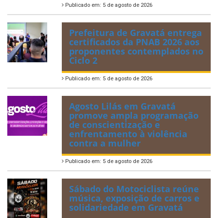
Publicado em: 5 de agosto de 2026
Prefeitura de Gravatá entrega
certificados da PNAB 2026 aos
proponentes contemplados no
Ciclo 2
Publicado em: 5 de agosto de 2026
Agosto Lilás em Gravatá
promove ampla programação
de conscientização e
enfrentamento à violência
contra a mulher
Publicado em: 5 de agosto de 2026
Sábado do Motociclista reúne
música, exposição de carros e
solidariedade em Gravatá