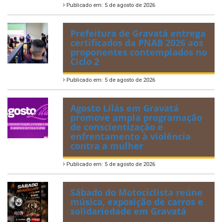
Publicado em: 5 de agosto de 2026
Prefeitura de Gravatá entrega
certificados da PNAB 2026 aos
proponentes contemplados no
Ciclo 2
Publicado em: 5 de agosto de 2026
Agosto Lilás em Gravatá
promove ampla programação
de conscientização e
enfrentamento à violência
contra a mulher
Publicado em: 5 de agosto de 2026
Sábado do Motociclista reúne
música, exposição de carros e
solidariedade em Gravatá