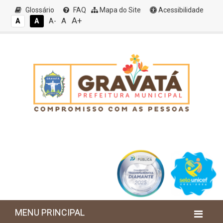
Glossário
FAQ
Mapa do Site
Acessibilidade
A+
A
A
A
A-
MENU PRINCIPAL