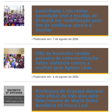
Caminhada Lilás reúne
sociedade civil e escolas de
Gravatá em mobilização pelo
fim da violência contra a
mulher
Publicado em: 7 de agosto de 2026
UBS de Russinha recebe
palestra de conscientização
sobre violência contra a
mulher pelo Agosto Lilás
Publicado em: 6 de agosto de 2026
Prefeitura de Gravatá decreta
luto oficial de três dias pelo
falecimento de Maria Dulce
Bandeira de Sousa Leal