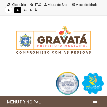
Glossário
FAQ
Mapa do Site
Acessibilidade
A+
A
A
A
A-
MENU PRINCIPAL