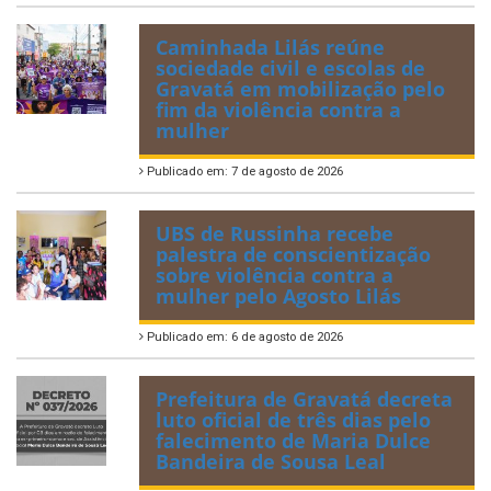
Caminhada Lilás reúne
sociedade civil e escolas de
Gravatá em mobilização pelo
fim da violência contra a
mulher
Publicado em: 7 de agosto de 2026
UBS de Russinha recebe
palestra de conscientização
sobre violência contra a
mulher pelo Agosto Lilás
Publicado em: 6 de agosto de 2026
Prefeitura de Gravatá decreta
luto oficial de três dias pelo
falecimento de Maria Dulce
Bandeira de Sousa Leal