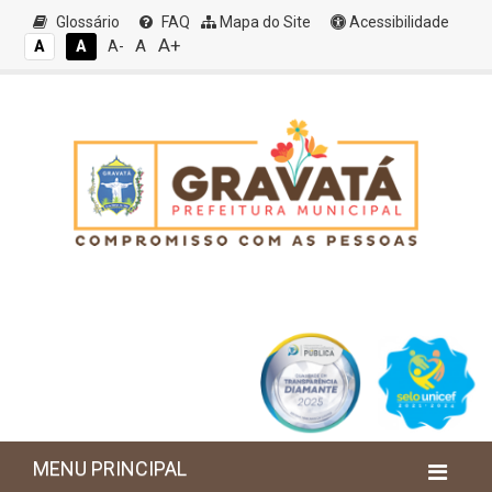
Glossário
FAQ
Mapa do Site
Acessibilidade
A+
A
A
A
A-
MENU PRINCIPAL