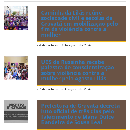
Caminhada Lilás reúne
sociedade civil e escolas de
Gravatá em mobilização pelo
fim da violência contra a
mulher
Publicado em: 7 de agosto de 2026
UBS de Russinha recebe
palestra de conscientização
sobre violência contra a
mulher pelo Agosto Lilás
Publicado em: 6 de agosto de 2026
Prefeitura de Gravatá decreta
luto oficial de três dias pelo
falecimento de Maria Dulce
Bandeira de Sousa Leal