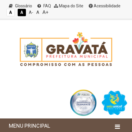
Glossário
FAQ
Mapa do Site
Acessibilidade
A+
A
A
A
A-
MENU PRINCIPAL