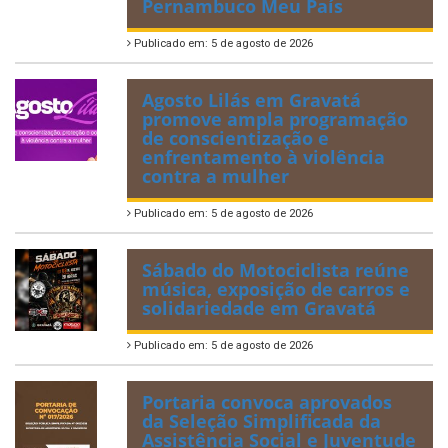
Pernambuco Meu País
Publicado em: 5 de agosto de 2026
Agosto Lilás em Gravatá
promove ampla programação
de conscientização e
enfrentamento à violência
contra a mulher
Publicado em: 5 de agosto de 2026
Sábado do Motociclista reúne
música, exposição de carros e
solidariedade em Gravatá
Publicado em: 5 de agosto de 2026
Portaria convoca aprovados
da Seleção Simplificada da
Assistência Social e Juventude