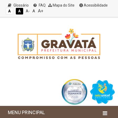
Glossário
FAQ
Mapa do Site
Acessibilidade
A+
A
A
A
A-
MENU PRINCIPAL