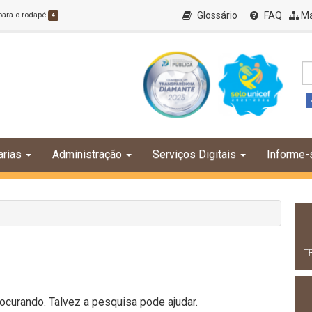
Glossário
FAQ
Ma
 para o rodapé
4
arias
Administração
Serviços Digitais
Informe-
T
curando. Talvez a pesquisa pode ajudar.