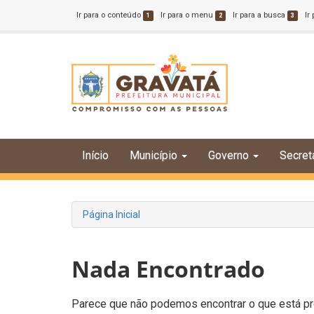
Ir para o conteúdo
Ir para o menu
Ir para a busca
Ir
1
2
3
Início
Município
Governo
Secret
Página Inicial
Nada Encontrado
Parece que não podemos encontrar o que está pro