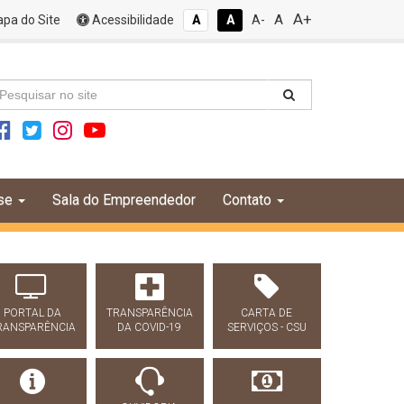
A+
A
pa do Site
Acessibilidade
A
A
A-
se
Sala do Empreendedor
Contato
PORTAL DA
TRANSPARÊNCIA
CARTA DE
RANSPARÊNCIA
DA COVID-19
SERVIÇOS - CSU