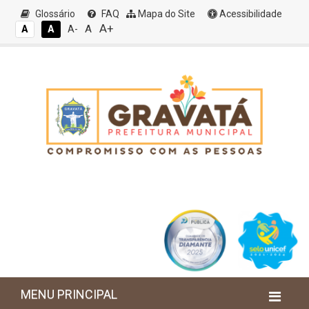
Glossário
FAQ
Mapa do Site
Acessibilidade
A+
A
A
A
A-
MENU PRINCIPAL