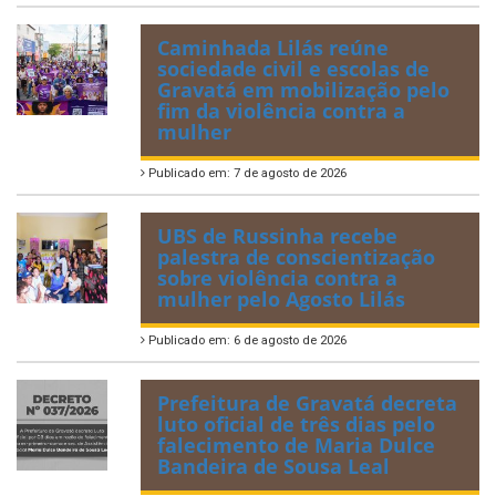
Caminhada Lilás reúne
sociedade civil e escolas de
Gravatá em mobilização pelo
fim da violência contra a
mulher
Publicado em: 7 de agosto de 2026
UBS de Russinha recebe
palestra de conscientização
sobre violência contra a
mulher pelo Agosto Lilás
Publicado em: 6 de agosto de 2026
Prefeitura de Gravatá decreta
luto oficial de três dias pelo
falecimento de Maria Dulce
Bandeira de Sousa Leal