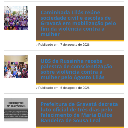
Caminhada Lilás reúne
sociedade civil e escolas de
Gravatá em mobilização pelo
fim da violência contra a
mulher
Publicado em: 7 de agosto de 2026
UBS de Russinha recebe
palestra de conscientização
sobre violência contra a
mulher pelo Agosto Lilás
Publicado em: 6 de agosto de 2026
Prefeitura de Gravatá decreta
luto oficial de três dias pelo
falecimento de Maria Dulce
Bandeira de Sousa Leal