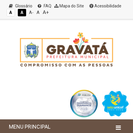
Glossário
FAQ
Mapa do Site
Acessibilidade
A+
A
A
A
A-
MENU PRINCIPAL