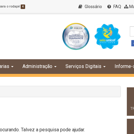
Glossário
FAQ
Ma
 para o rodapé
4
arias
Administração
Serviços Digitais
Informe-
T
curando. Talvez a pesquisa pode ajudar.