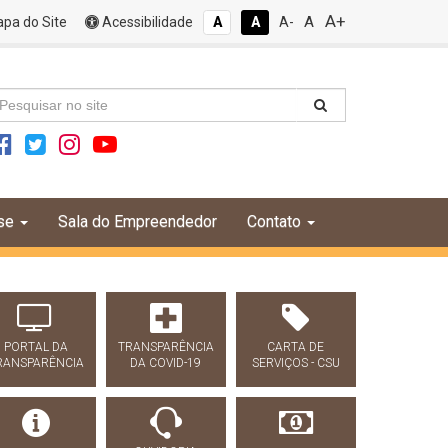
A+
A
pa do Site
Acessibilidade
A
A
A-
se
Sala do Empreendedor
Contato
PORTAL DA
TRANSPARÊNCIA
CARTA DE
RANSPARÊNCIA
DA COVID-19
SERVIÇOS - CSU