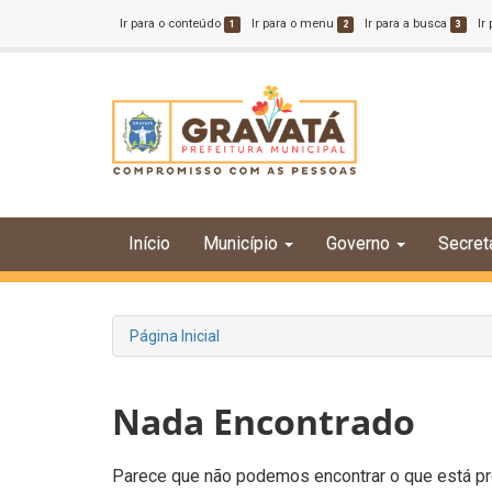
Ir para o conteúdo
Ir para o menu
Ir para a busca
Ir
1
2
3
Início
Município
Governo
Secret
Página Inicial
Nada Encontrado
Parece que não podemos encontrar o que está pro