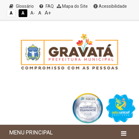
Glossário
FAQ
Mapa do Site
Acessibilidade
A+
A
A
A
A-
MENU PRINCIPAL