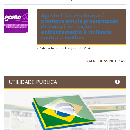
Agosto Lilás em Gravatá
promove ampla programação
de conscientização e
enfrentamento à violência
contra a mulher
Publicado em: 5 de agosto de 2026
VER TODAS NOTÍCIAS
UTILIDADE PÚBLICA
Previous
Next