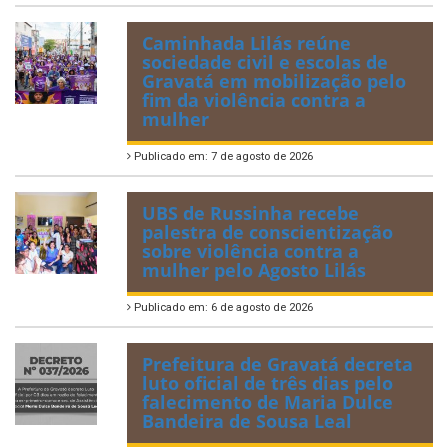
Caminhada Lilás reúne
sociedade civil e escolas de
Gravatá em mobilização pelo
fim da violência contra a
mulher
Publicado em: 7 de agosto de 2026
UBS de Russinha recebe
palestra de conscientização
sobre violência contra a
mulher pelo Agosto Lilás
Publicado em: 6 de agosto de 2026
Prefeitura de Gravatá decreta
luto oficial de três dias pelo
falecimento de Maria Dulce
Bandeira de Sousa Leal