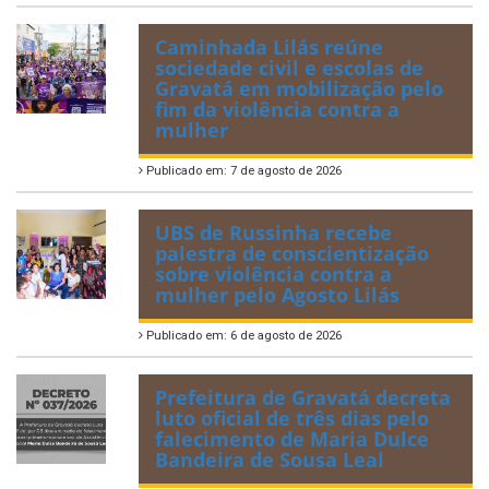
Caminhada Lilás reúne
sociedade civil e escolas de
Gravatá em mobilização pelo
fim da violência contra a
mulher
Publicado em: 7 de agosto de 2026
UBS de Russinha recebe
palestra de conscientização
sobre violência contra a
mulher pelo Agosto Lilás
Publicado em: 6 de agosto de 2026
Prefeitura de Gravatá decreta
luto oficial de três dias pelo
falecimento de Maria Dulce
Bandeira de Sousa Leal