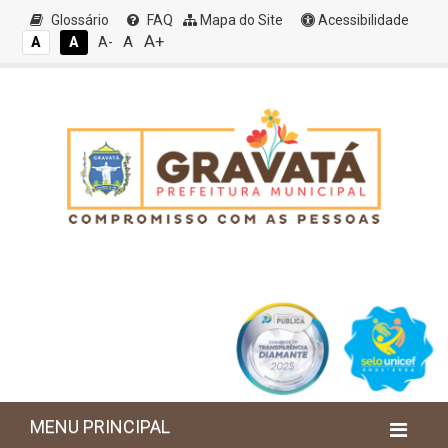
Glossário
FAQ
Mapa do Site
Acessibilidade
A+
A
A
A
A-
MENU PRINCIPAL